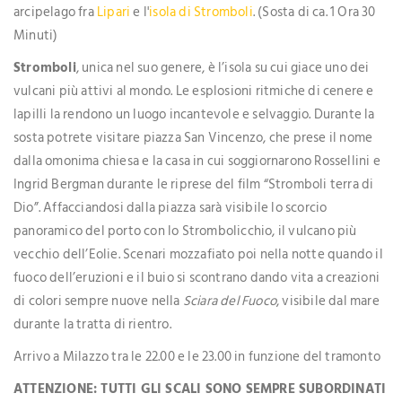
arcipelago fra
Lipari
e l'
isola di Stromboli
. (Sosta di ca. 1 Ora 30
Minuti)
Stromboli
, unica nel suo genere, è l’isola su cui giace uno dei
vulcani più attivi al mondo. Le esplosioni ritmiche di cenere e
lapilli la rendono un luogo incantevole e selvaggio. Durante la
sosta potrete visitare piazza San Vincenzo, che prese il nome
dalla omonima chiesa e la casa in cui soggiornarono Rossellini e
Ingrid Bergman durante le riprese del film “Stromboli terra di
Dio”. Affacciandosi dalla piazza sarà visibile lo scorcio
panoramico del porto con lo Strombolicchio, il vulcano più
vecchio dell’Eolie. Scenari mozzafiato poi nella notte quando il
fuoco dell’eruzioni e il buio si scontrano dando vita a creazioni
di colori sempre nuove nella
Sciara del Fuoco
, visibile dal mare
durante la tratta di rientro.
Arrivo a Milazzo tra le 22.00 e le 23.00 in funzione del tramonto
ATTENZIONE: TUTTI GLI SCALI SONO SEMPRE SUBORDINATI