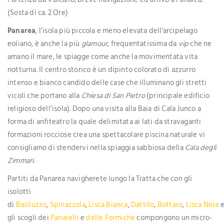
(Sosta di ca. 2 Ore)
Panarea
, l’isola più piccola e meno elevata dell'arcipelago
eoliano, è anche la più
glamour
, frequentatissima da
vip
che ne
amano il mare, le spiagge come anche la movimentata vita
notturna. Il centro storico è un dipinto colorato di azzurro
intenso e bianco candido delle case che illuminano gli stretti
vicoli che portano alla
Chiesa di San Pietro
(principale edificio
religioso dell’isola). Dopo una visita alla Baia di Cala Junco a
forma di anfiteatro la quale delimitata ai lati da stravaganti
formazioni rocciose crea una spettacolare piscina naturale vi
consigliamo di stendervi nella spiaggia sabbiosa della
Cala degli
Zimmari
.
Partiti da Panarea navigherete lungo la Tratta che con gli
isolotti
di
Basiluzzo
,
Spinazzola
,
Lisca Bianca
,
Dattilo
,
Bottaro
,
Lisca Nera
gli scogli dei
Panarelli
e
delle Formiche
compongono un micro-