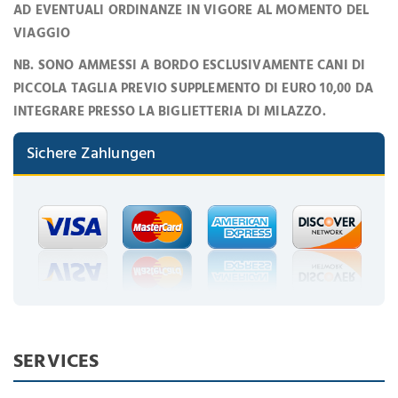
AD EVENTUALI ORDINANZE IN VIGORE AL MOMENTO DEL
NEWSLETTER
VIAGGIO
Lorem ipsum dolor sit amet,
NB. SONO AMMESSI A BORDO ESCLUSIVAMENTE CANI DI
consectetuer adipiscing elit. Aenean
PICCOLA TAGLIA PREVIO SUPPLEMENTO DI EURO 10,00 DA
commodo ligula eget dolor.
INTEGRARE PRESSO LA BIGLIETTERIA DI MILAZZO.
SUBMIT
Sichere Zahlungen
Dont Show This Message Again
SERVICES