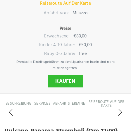
Reiseroute Auf Der Karte
Abfahrt von:
Milazzo
Preise
Erwachsene:
€80,00
Kinder 4-10 Jahre:
€50,00
Baby 0-3 Jahre:
free
Eventuelle Eintrittsgebühren zu den Liparischen Inseln sind nicht
miteinbegriffen .
KAUFEN
REISEROUTE AUF DER
BESCHREIBUNG
SERVICES
ABFAHRTSTERMINE
KARTE
Previous
Next
Vulcano-Panarea-Stromboli (Ore 12:00)