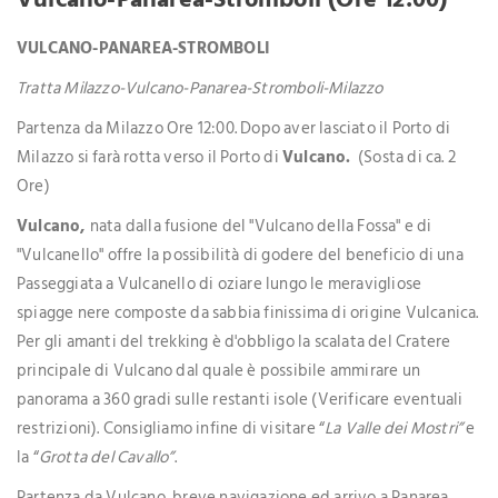
VULCANO-PANAREA-STROMBOLI
Tratta Milazzo-Vulcano-Panarea-Stromboli-Milazzo
Partenza da Milazzo Ore 12:00. Dopo aver lasciato il Porto di
Milazzo si farà rotta verso il Porto di
Vulcano.
(Sosta di ca. 2
Ore)
Vulcano,
nata dalla fusione del "Vulcano della Fossa" e di
"Vulcanello" offre la possibilità di godere del beneficio di una
Passeggiata a Vulcanello di oziare lungo le meravigliose
spiagge nere composte da sabbia finissima di origine Vulcanica.
Per gli amanti del trekking è d'obbligo la scalata del Cratere
principale di Vulcano dal quale è possibile ammirare un
panorama a 360 gradi sulle restanti isole (Verificare eventuali
restrizioni). Consigliamo infine di visitare “
La Valle dei Mostri”
e
la “
Grotta del Cavallo”
.
Partenza da Vulcano, breve navigazione ed arrivo a Panarea.